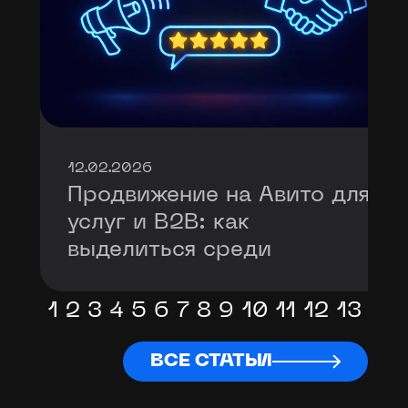
12.02.2026
Продвижение на Авито для
услуг и B2B: как
выделиться среди
шаблонных объявлений
1
2
3
4
5
6
7
8
9
10
11
12
13
ВСЕ СТАТЬИ