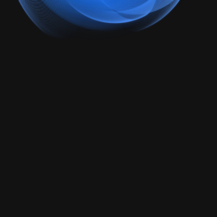
ржка сайтов
ет-магазинов
гов