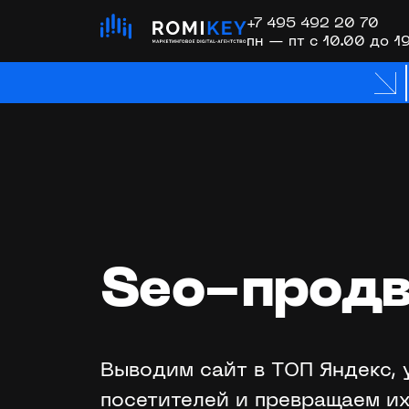
+7 495 492 20 70
пн — пт с 10.00 до 1
SEO-продвижение
Хи
SEO-продвижение в Googl
SEO-продвижение в Яндек
Продвижение интернет-ма
Продвижение молодых сай
AI SEO (GEO) — оптимизац
выдачу
Акция
Seo-продв
SERM — управление 
Выводим сайт в ТОП Яндекс, 
Контекстная реклама
посетителей и превращаем их