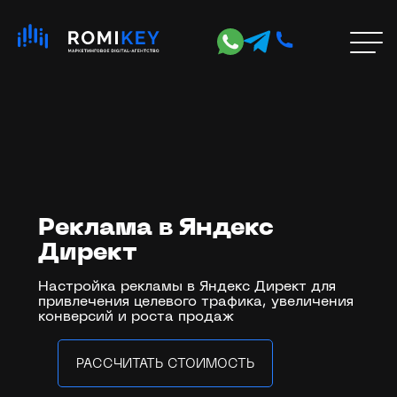
Услуги
SEO-продвижение
Хит
SEO-продвижение в Google
Реклама в Яндекс
SEO-продвижение в Яндекс
Директ
Продвижение интернет-магазинов
Продвижение молодых сайтов
Настройка рекламы в Яндекс Директ для
AI SEO (GEO) — оптимизация под ИИ-
привлечения целевого трафика, увеличения
конверсий и роста продаж
выдачу
Акция
SERM — управление репутацией
РАССЧИТАТЬ СТОИМОСТЬ