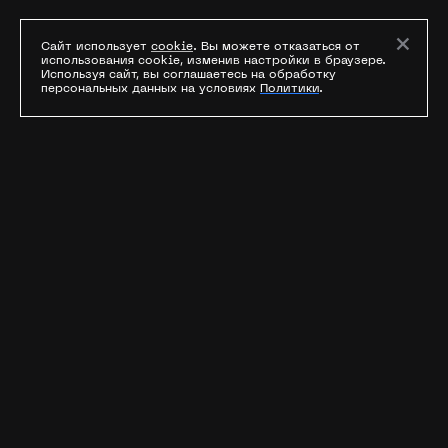
×
Сайт использует
cookie
. Вы можете отказаться от
использования cookie, изменив настройки в браузере.
Используя сайт, вы соглашаетесь на обработку
персональных данных на условиях
Политики
.
+147% окупаемость
В среднем по всем кампаниям наших
клиентов за счет использования сквозной
аналитики и дополнительных инструментов
оптимизации.