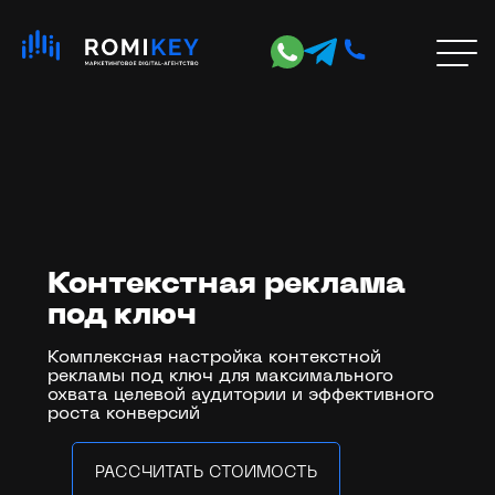
Услуги
SEO-продвижение
Хит
SEO-продвижение в Google
Контекстная реклама
SEO-продвижение в Яндекс
под ключ
Продвижение интернет-магазинов
Продвижение молодых сайтов
Комплексная настройка контекстной
AI SEO (GEO) — оптимизация под ИИ-
рекламы под ключ для максимального
охвата целевой аудитории и эффективного
выдачу
Акция
роста конверсий
SERM — управление репутацией
РАССЧИТАТЬ СТОИМОСТЬ