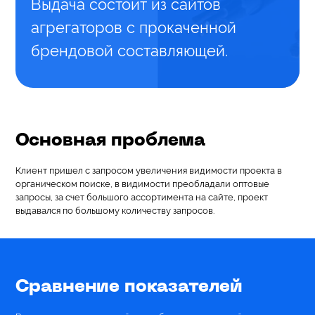
Выдача состоит из сайтов
Контекстная реклама
агрегаторов с прокаченной
Топ
брендовой составляющей.
Реклама с оплатой за лид (CPL)
Аудит контекстной рекламы
Коллтрекинг
Основная проблема
Построение отдела продаж
Клиент пришел с запросом увеличения видимости проекта в
органическом поиске, в видимости преобладали оптовые
Услуги Веб-Аналитики
запросы, за счет большого ассортимента на сайте, проект
выдавался по большому количеству запросов.
Коммерческий аудит сайта
Технический аудит сайта
Сравнение показателей
Продвижение на Авито
Новое