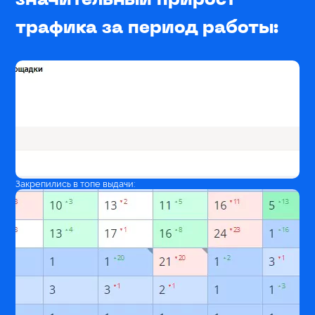
значительный прирост
трафика за период работы:
Закрепились в топе выдачи: