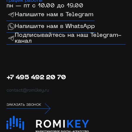
график работы
пн — пт с 10.00 до 19.00
Контекстная реклама
Топ
Напишите нам в Telegram
Напишите нам в WhatsApp
Реклама с оплатой за лид (CPL)
Подписывайтесь на наш Telegram-
Аудит контекстной рекламы
канал
Коллтрекинг
Построение отдела продаж
+7 495 492 20 70
Услуги Веб-Аналитики
contact@romikey.ru
Коммерческий аудит сайта
ЗАКАЗАТЬ ЗВОНОК
Технический аудит сайта
Продвижение на Авито
Новое