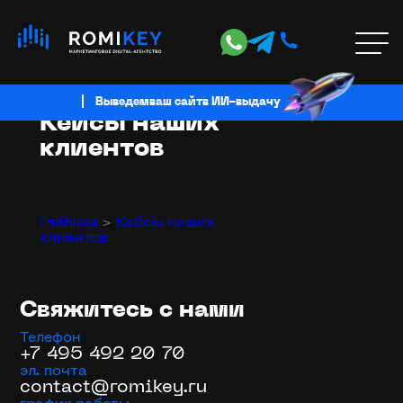
Услуги
Выведем
ваш сайт
в ИИ-выдачу
Кейсы наших
клиентов
SEO-продвижение
Хит
Главная
>
Кейсы наших
SEO-продвижение в Google
клиентов
SEO-продвижение в Яндекс
Продвижение интернет-магазинов
Продвижение молодых сайтов
AI SEO (GEO) — оптимизация под ИИ-
Свяжитесь с нами
выдачу
Акция
Телефон
+7 495 492 20 70
SERM — управление репутацией
эл. почта
contact@romikey.ru